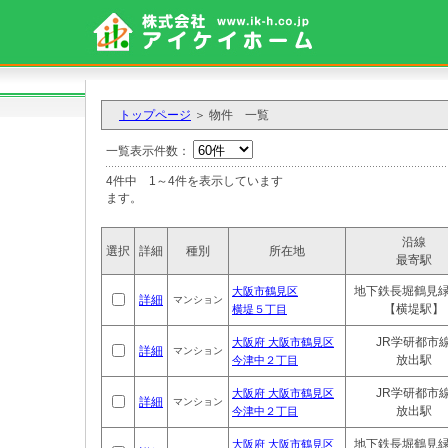
トップページ
＞ 物件 一覧
一覧表示件数：
4件中 1～4件を表示しています ※「
ます。
沿線
選択
詳細
種別
所在地
最寄駅
地下鉄長堀鶴見
大阪市鶴見区
詳細
マンション
【横堤駅】
横堤５丁目
JR学研都市
大阪府 大阪市鶴見区
詳細
マンション
放出駅
今津中２丁目
JR学研都市
大阪府 大阪市鶴見区
詳細
マンション
放出駅
今津中２丁目
地下鉄長堀鶴見
大阪府 大阪市鶴見区