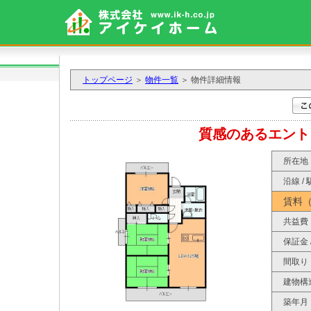
トップページ
＞
物件一覧
＞ 物件詳細情報
質感のあるエント
所在地
沿線 / 
賃料
共益費
保証金 
間取り
建物構
築年月