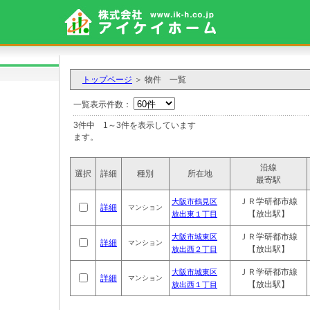
トップページ
＞ 物件 一覧
一覧表示件数：
3件中 1～3件を表示しています ※「
ます。
沿線
選択
詳細
種別
所在地
最寄駅
ＪＲ学研都市線
大阪市鶴見区
詳細
マンション
【放出駅】
放出東１丁目
ＪＲ学研都市線
大阪市城東区
詳細
マンション
【放出駅】
放出西２丁目
ＪＲ学研都市線
大阪市城東区
詳細
マンション
【放出駅】
放出西１丁目