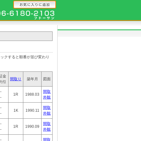
ると順番が並び変わり
証金
間取り
築年月
図面
約引
－
間取
1R
1988.03
－
外観
－
間取
1K
1990.11
－
外観
－
間取
1R
1990.09
－
外観
－
間取