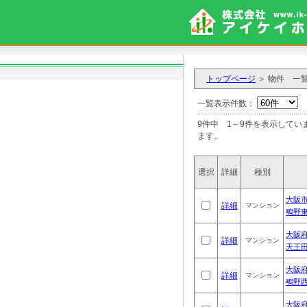
トップページ
＞ 物件 一
一覧表示件数：
9件中 1～9件を
ます。
選択
詳細
種別
大阪
詳細
マンション
鴫野
大阪府
詳細
マンション
天王
大阪府
詳細
マンション
鴫野
大阪府