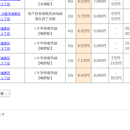
8分
4.2万円
7,000円
【京橋駅】
0万円
西３丁目
地下鉄長堀鶴見緑地線
0万円
 大阪市城東区
2分
5.7万円
6,000円
蒲生四丁目駅
0万円
西１丁目
ＪＲ学研都市線
－
3
市城東区
4分
6.3万円
5,000円
【鴫野駅】
－
3
東２丁目
ＪＲ学研都市線
－
1
市城東区
5分
6.5万円
5,000円
【鴫野駅】
－
1
東３丁目
ＪＲ学研都市線
2万円
市城東区
1分
7.1万円
8,000円
【鴫野駅】
15万円
東２丁目
ＪＲ学研都市線
－
市城東区
3分
9.4万円
8,000円
【鴫野駅】
35万円
東１丁目
ます