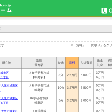
覧
表示しています ※「賃料」、「間取り」をクリックす
沿線
敷金
保
所在地
徒歩
賃料
共益費等
最寄駅
礼金
解
ＪＲ学研都市線
3万円
市城東区
3分
2.6万円
5,000円
【鴫野駅】
6万円
東１丁目
ＪＲ学研都市線
0万円
 大阪市城東区
10分
3.2万円
5,500円
鴫野駅
0万円
田
JR学研都市線
0万円
 大阪市城東区
5分
3.5万円
3,000円
鴫野駅
0万円
西５丁目
ＪＲ環状線
0万円
 大阪市城東区