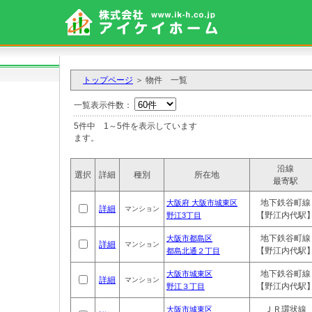
トップページ
＞ 物件 一覧
一覧表示件数：
5件中 1～5件を表示しています ※「
ます。
沿線
選択
詳細
種別
所在地
最寄駅
地下鉄谷町線
大阪府 大阪市城東区
詳細
マンション
【野江内代駅
野江3丁目
地下鉄谷町線
大阪市都島区
詳細
マンション
【野江内代駅
都島北通２丁目
地下鉄谷町線
大阪市城東区
詳細
マンション
【野江内代駅
野江３丁目
ＪＲ環状線
大阪市城東区