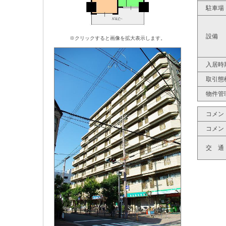
駐車場
設備
※クリックすると画像を拡大表示します。
入居時
取引態
物件管
コメン
コメン
交 通