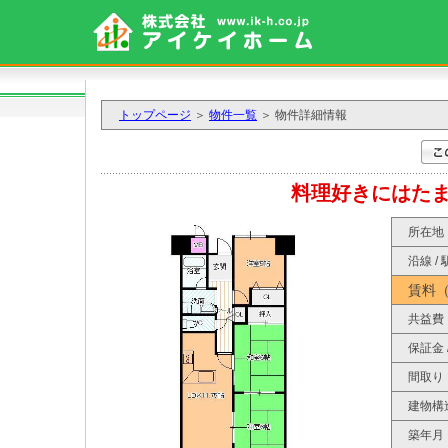
トップページ
＞
物件一覧
＞ 物件詳細情報
料理好きにはた
所在地
沿線 / 
賃料
共益費
保証金 
間取り
建物構
築年月